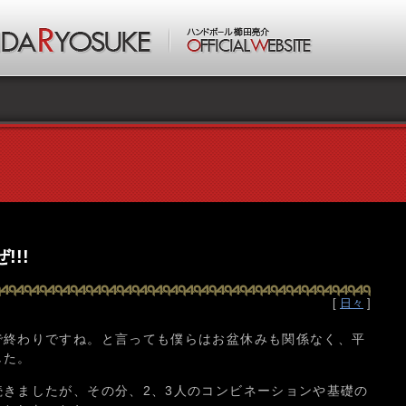
!!
[
日々
]
で終わりですね。と言っても僕らはお盆休みも関係なく、平
した。
きましたが、その分、2、3人のコンビネーションや基礎の