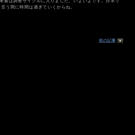
、来週は調整サイクルに入りました。いよいよです。日本リ
と言う間に時間は過ぎていくからね。
前の記事