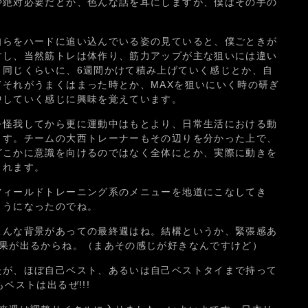
や絶対必要だとか、色んな話を耳にしますが、僕はその手の
。
自らをハードに追い込んでいる姿の見ていると、僕ごときが
すし、当然筋トレは体作り、筋力アップが主な狙いには違い
と同じくらいに、6週間かけて積み上げていく感じとか、自
それがうまくはまった時とか、MAXを狙いにいく時の研ぎ
中していく感じに興味を覚えています。
を怪我してから更に運動中はもとより、日常生活における動
ます。チームの大西トレーナーもその辺りを分かった上で、
どこかに意識を向けるのではなく全体にとか、実際に動きを
くれます。
フィールドトレーニング系のメニューを地道にこなしてき
ようになったのでね。
こんな背景があっての最終週はね。結構というか、緊張感あ
結果が出るからね。（まあその感じが好きなんですけど）
たが、ほぼ自己ベスト、あるいは自己ベストタイまで持って
ベストは出るぜ!!!