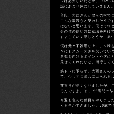
レは必要ないだとか、いやい
話にあまり気にしていません
普段、大西さんが僕らの横で
こんな事言うと笑われそうで
はないと思います。僕はそれ
分の体の使い方に意識を向けて
すましていく感じとうか、集
僕は元々不器用な上に、左膝
きにもスムースさを欠いてい
意識を向けるポイントや逆に
見せてくれたりと、指導して
筋トレに限らず、大西さんの
て、少しずつ試合に出られる
前置きが長くなりましたが、
るんですよ。そこで6週間の
今週も色んな種目をやりまし
くる事ができました。36歳でも