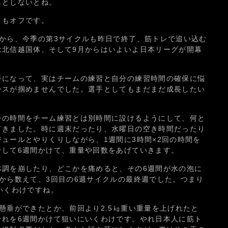
しとしないとね。
ともオフです。
から、今季の第3サイクルも昨日で終了、筋トレで追い込む
は北信越国体、そして9月からはいよいよ日本リーグが開幕
手になって、実はチームの練習と自分の練習時間の確保に悩
ースが掴めませんでした。選手としてもまだまだ成長したい
レの時間をチーム練習とは別時間に設けるようにして、何と
てきました。時に週末だったり、水曜日の空き時間だったり
ュールとやりくりしながら、1週間に3時間×2回の時間を
そして6週間かけて、重量や回数をあげていきます。
体調を崩したり、どこかを痛めると、その6週間が水の泡に
から数えて、3回目の6週サイクルの最終週でした。つまり
いくわけですね。
懸垂ができたとか、前回より2.5㎏重い重量を上げれたと
それを6週間かけて狙いにいくわけです。やれ日本人に筋ト