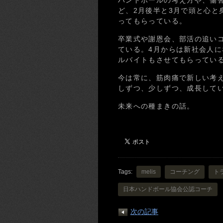
ハンドボールの考え方や、傷害
ど、2月後半と3月で頭と心と
ってもらっている。
卒業式や謝恩会、部活の追い
ている。4月からは新社会人
ルバイトもさせてもらってい
今は常に、筋肉痛で新しい考
しずつ、少しずつ、成長して
未来への種まきの話。
Tags:
melis
コーチング
ト
日本ハンドボール協会公認コーチ
次の記事