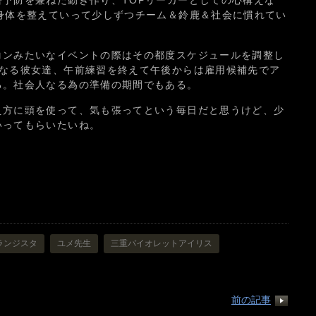
予防を兼ねた動き作り、TOPリーガーとしての心構えな
身体を整えていって少しずつチーム＆鈴鹿＆社会に慣れてい
コンみたいなイベントの際はその都度スケジュールを調整し
になる彼女達、午前練習を終えて午後からは雇用候補先でア
る。社会人なる為の準備の期間でもある。
え方に頭を使って、気も張ってという毎日だと思うけど、少
いってもらいたいね。
ランジスタ
ユメ先生
三重バイオレットアイリス
前の記事