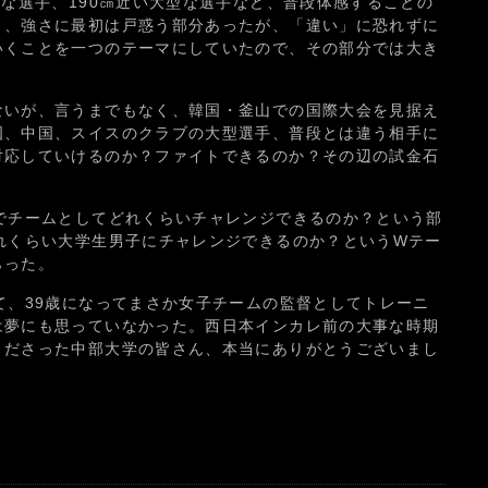
かな選手、190㎝近い大型な選手など、普段体感することの
さ、強さに最初は戸惑う部分あったが、「違い」に恐れずに
いくことを一つのテーマにしていたので、その部分では大き
ないが、言うまでもなく、韓国・釜山での国際大会を見据え
国、中国、スイスのクラブの大型選手、普段とは違う相手に
対応していけるのか？ファイトできるのか？その辺の試金石
でチームとしてどれくらいチャレンジできるのか？という部
れくらい大学生男子にチャレンジできるのか？というWテー
らった。
て、39歳になってまさか女子チームの監督としてトレーニ
は夢にも思っていなかった。西日本インカレ前の大事な時期
くださった中部大学の皆さん、本当にありがとうございまし