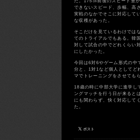
た。175㎝前後のスピード豊
できないスピード、歩幅、高
実戦のなかでそこに対応して
な収穫があった。
そこだけを見ているわけでは
てのトライアルでもある。韓
対して試合の中でどれくらい
にしたかった。
今回は6対6やゲーム形式の中
分と、1対1など個人としてど
マでトレーニングをさせても
18歳の時に中部大学に進学し
ングマッチを行う日が来ると
にも関わらず、快く対応して
た。