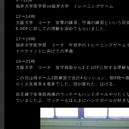
9〜12時
福井大学医学部vs福井大学 トレーニングゲーム
12〜14時
大阪大学 コーチ 攻撃の練習、守備の練習といいう区
6:0DFに対しての理解を深めてもらいました。
17〜19時
福井大学医学部 コーチ 午前中のトレーニングゲーム
トーナメントに向けての準備
19〜21時
大阪大学 コーチ 攻守両面から3:2:1DFに対する理解
この日は両チーム2部練習で合計4セッション、朝9時〜
らく人生最長＆最多でした。頭が疲れた。はげる。
自主練で全身筋肉痛のウッチーもハンドボールやりたく
ていましたよ。ウッチーもほんまにハンドボールが好き