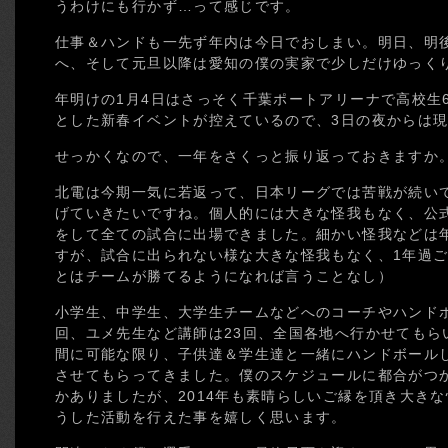
うわけにも行かず…って感じです。
仕事＆ハンドも一先ず年内は今日でおしまい。明日、明
へ、そして元旦以降は愛知の僕の実家で少しだけゆっく
年明けの1月4日はさっそく千葉ポートアリーナで高校生
とした新春イベントが控えているので、3日の夜からは
せっかくなので、一年をさくっと振り返っておきますか
北電は今期一気に若返って、日本リーグでは苦戦が続い
げていきたいですね。個人的には大きな怪我もなく、公
をして全ての試合に出場できました。細かい怪我などは
すが、試合に出られない様な大きな怪我もなく、1年過
とはチームが勝てるようになれば言うことなし）
小学生、中学生、大学生チームなどへのコーチやハンドボー
回、ユメ先生など講師は23回、全国各地へ行かせてもら
間に可能な限り、子供達＆学生達と一緒にハンドボール
させてもらってきました。僕のスケジュールに都合がつ
かありましたが、2014年も素晴らしいご縁を頂き大き
うした活動を行えた事を嬉しく思います。