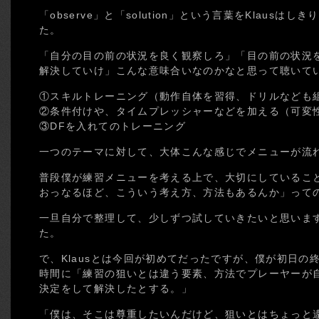
「observe」と「solution」という言葉をKlaus
た。
「自分の目の前の状況を良く観察しろ」「目の前の状況
解決していけ」こんな意味合いなのかなと思って聴いて
①スキルトレーニング（動作自体を習得、ドリルなども
②条件付けや、タイムプレッシャーなどを加える（可変
③DFを入れてのトレーニング
一つのテーマに対して、大体こんな感じでメニューが流
普段僕が練習メニューを考える上で、大切にしているこ
おっなるほど、こういう考え方、方法もあるんか」って
一旦自分で整理して、少しずつ試していきたいと思いま
た。
で、Klausとは今回が初めてだったですが、僕が初日の
時間に「練習の狙いとは違う要素、方法でプレーヤーが
決定をして解決したとする。」
「僕は、そこは尊重したいんだけど、狙いとはちょっと