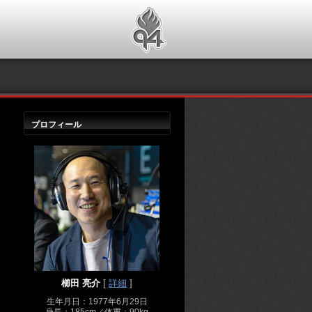
プロフィール
櫛田 亮介
[
詳細
]
生年月日：1977年6月29日